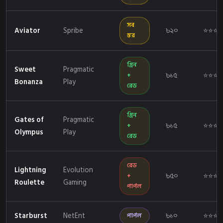
সব
Aviator
Spribe
৳২০
⭐⭐⭐⭐
স্তর
গ্রিন
Sweet
Pragmatic
৳১৫
⭐⭐⭐⭐
+
Bonanza
Play
রেড
গ্রিন
Gates of
Pragmatic
৳১৫
⭐⭐⭐⭐
+
Olympus
Play
রেড
রেড
Lightning
Evolution
৳৫০
⭐⭐⭐⭐
+
Roulette
Gaming
পার্পল
Starburst
NetEnt
৳১০
⭐⭐⭐⭐
পার্পল