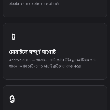
বারবার বেট করার বাধ্যবাধকতা নেই।
📱
মোবাইলে সম্পূর্ণ সাপোর্ট
Android বা iOS — যেকোনো স্মার্টফোনে উইন ড্রপ নোটিফিকেশন
পাবেন। অ্যাপ ডাউনলোড ছাড়াই ব্রাউজারে কাজ করে।
🔒