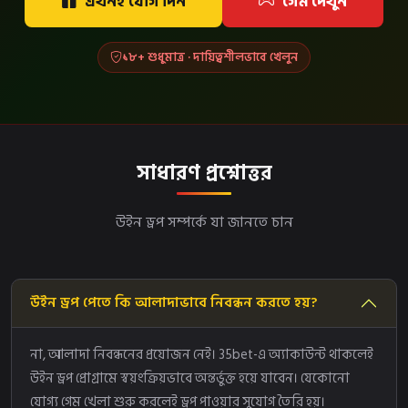
এখনই যোগ দিন
গেম দেখুন
১৮+ শুধুমাত্র · দায়িত্বশীলভাবে খেলুন
সাধারণ প্রশ্নোত্তর
উইন ড্রপ সম্পর্কে যা জানতে চান
উইন ড্রপ পেতে কি আলাদাভাবে নিবন্ধন করতে হয়?
না, আলাদা নিবন্ধনের প্রয়োজন নেই। 35bet-এ অ্যাকাউন্ট থাকলেই
উইন ড্রপ প্রোগ্রামে স্বয়ংক্রিয়ভাবে অন্তর্ভুক্ত হয়ে যাবেন। যেকোনো
যোগ্য গেম খেলা শুরু করলেই ড্রপ পাওয়ার সুযোগ তৈরি হয়।