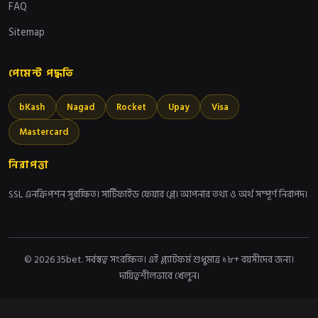
FAQ
Sitemap
পেমেন্ট পদ্ধতি
bKash
Nagad
Rocket
Upay
Visa
Mastercard
নিরাপত্তা
SSL এনক্রিপশন সুরক্ষিত। সার্টিফাইড ফেয়ার প্লে। আপনার তথ্য ও অর্থ সম্পূর্ণ নিরাপদ।
© 2026 35bet. সর্বস্বত্ব সংরক্ষিত। এই প্ল্যাটফর্ম শুধুমাত্র ১৮+ বয়সীদের জন্য।
দায়িত্বশীলভাবে খেলুন।