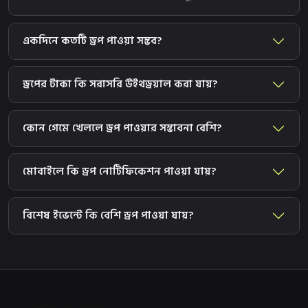
একদিনে কতটি ড্রপ পাওয়া সম্ভব?
ড্রপের টাকা কি সরাসরি উইথড্রয়াল করা যায়?
কোন গেমে খেললে ড্রপ পাওয়ার সম্ভাবনা বেশি?
মোবাইলে কি ড্রপ নোটিফিকেশন পাওয়া যায়?
বিশেষ ইভেন্টে কি বেশি ড্রপ পাওয়া যায়?