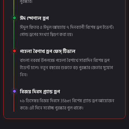
পুরস্কার।
ঈদ স্পেশাল ড্রপ
ঈদুল ফিতর ও ঈদুল আযহায় ৭ দিনব্যাপী বিশেষ ড্রপ ইভেন্ট।
গোল্ড ড্রপের সংখ্যা দ্বিগুণ করা হয়।
পহেলা বৈশাখ ড্রপ ফেস্ টিভাল
বাংলা নববর্ষ উপলক্ষে পহেলা বৈশাখে সারাদিন বিশেষ ড্রপ
ইভেন্ট চলে। নতুন বছরের শুরুতে বড় পুরস্কার জেতার সুযোগ
নিন।
বিজয় দিবস গ্র্যান্ড ড্রপ
১৬ ডিসেম্বর বিজয় দিবসে 35bet বিশেষ গ্র্যান্ড ড্রপ আয়োজন
করে। এই দিনে সর্বোচ্চ পুরস্কার পুল থাকে।