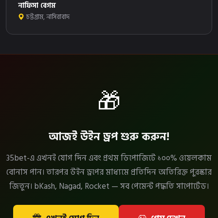
নাফিসা বেগম
চট্টগ্রাম, নাসিরাবাদ
🎁
আজই উইন ড্রপ শুরু করুন!
35bet-এ এখনই যোগ দিন এবং প্রথম ডিপোজিটে ১০০% ওয়েলকাম
বোনাস পান। তারপর উইন ড্রপের মাধ্যমে প্রতিদিন অতিরিক্ত পুরস্কার
জিতুন। bKash, Nagad, Rocket — সব পেমেন্ট পদ্ধতি সাপোর্টেড।