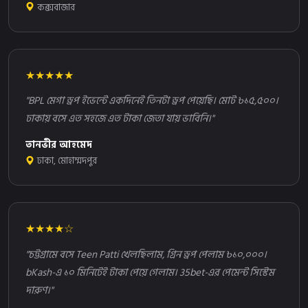
কক্সবাজার
★★★★★
"BPL মেগা ড্রপ ইভেন্টে একদিনেই তিনটা ড্রপ পেয়েছি। মোট ৳১৫,৫০০।
ঢাকায় বসে এত সহজে এত টাকা জেতা যায় ভাবিনি।"
তানভীর আহমেদ
ঢাকা, মোহাম্মদপুর
★★★★☆
"চট্টগ্রামে বসে Teen Patti খেলছিলাম, গ্রিন ড্রপ পেলাম ৳১০,০০০।
bKash-এ ১০ মিনিটেই টাকা পেয়ে গেলাম। 35bet-এর পেমেন্ট সিস্টেম
দারুণ।"