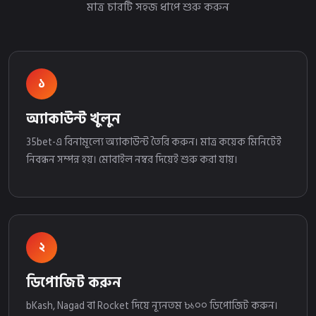
মাত্র চারটি সহজ ধাপে শুরু করুন
১
অ্যাকাউন্ট খুলুন
35bet-এ বিনামূল্যে অ্যাকাউন্ট তৈরি করুন। মাত্র কয়েক মিনিটেই
নিবন্ধন সম্পন্ন হয়। মোবাইল নম্বর দিয়েই শুরু করা যায়।
২
ডিপোজিট করুন
bKash, Nagad বা Rocket দিয়ে ন্যূনতম ৳১০০ ডিপোজিট করুন।