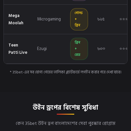
গোল্ড
Mega
Microgaming
৳২৫
⭐⭐⭐⭐
+
Moolah
গ্রিন
গ্রিন
Teen
Ezugi
৳৩০
⭐⭐⭐⭐
+
Patti Live
রেড
* 35bet-এর সব যোগ্য গেমের তালিকা প্ল্যাটফর্মে লগইন করার পরে দেখা যাবে।
উইন ড্রপের বিশেষ সুবিধা
কেন 35bet উইন ড্রপ বাংলাদেশের সেরা পুরস্কার প্রোগ্রাম