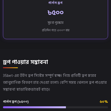
পার্পল ড্রপ
৳৫০০
সূচনা পুরস্কার
প্রতিদিন গড়ে ৩০০+ বার
ড্রপ পাওয়ার সম্ভাবনা
35bet-এর উইন ড্রপ সিস্টেম সম্পূর্ণ স্বচ্ছ। নিচে প্রতিটি ড্রপ স্তরের
আনুমানিক বিতরণ হার দেওয়া হলো। বেশি সময় খেললে ড্রপ পাওয়ার
সম্ভাবনা স্বাভাবিকভাবেই বাড়ে।
পার্পল ড্রপ (৳৫০০)
৬০%