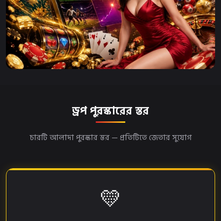
ড্রপ পুরস্কারের স্তর
চারটি আলাদা পুরস্কার স্তর — প্রতিটিতে জেতার সুযোগ
💛